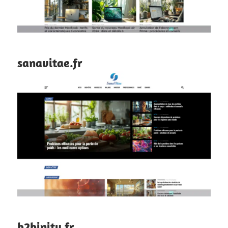
sanavitae.fr
b2binity.fr