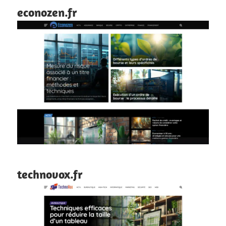
econozen.fr
technovox.fr